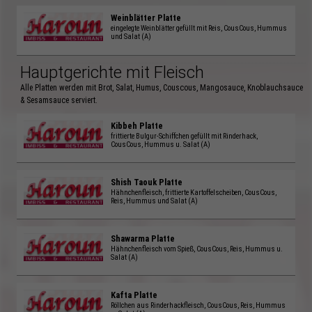
Weinblätter Platte
eingelegte Weinblätter gefüllt mit Reis, CousCous, Hummus
und Salat (A)
Hauptgerichte mit Fleisch
Alle Platten werden mit Brot, Salat, Humus, Couscous, Mangosauce, Knoblauchsauce
& Sesamsauce serviert.
Kibbeh Platte
frittierte Bulgur-Schiffchen gefüllt mit Rinderhack,
CousCous, Hummus u. Salat (A)
Shish Taouk Platte
Hähnchenfleisch, frittierte Kartoffelscheiben, CousCous,
Reis, Hummus und Salat (A)
Shawarma Platte
Hähnchenfleisch vom Spieß, CousCous, Reis, Hummus u.
Salat (A)
Kafta Platte
Röllchen aus Rinderhackfleisch, CousCous, Reis, Hummus