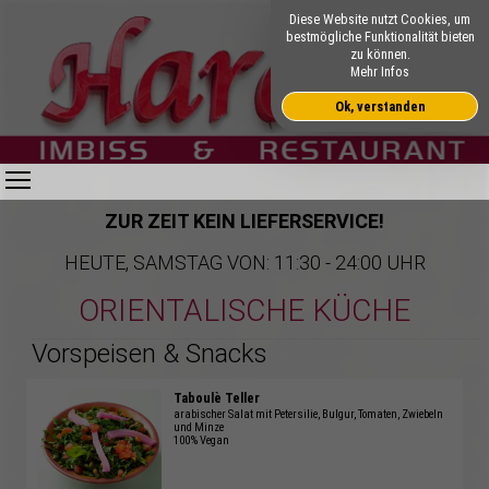
Diese Website nutzt Cookies, um
bestmögliche Funktionalität bieten
zu können.
Mehr Infos
Ok, verstanden
Toggle main menu visibility
ZUR ZEIT KEIN LIEFERSERVICE!
HEUTE, SAMSTAG VON: 11:30 - 24:00 UHR
ORIENTALISCHE KÜCHE
Vorspeisen & Snacks
Taboulè Teller
arabischer Salat mit Petersilie, Bulgur, Tomaten, Zwiebeln
und Minze
100% Vegan