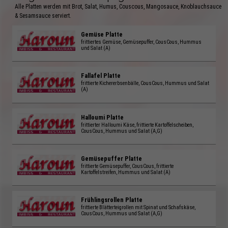
Alle Platten werden mit Brot, Salat, Humus, Couscous, Mangosauce, Knoblauchsauce
& Sesamsauce serviert.
Gemüse Platte
frittiertes Gemüse, Gemüsepuffer, CousCous, Hummus
und Salat (A)
Fallafel Platte
frittierte Kichererbsenbälle, CousCous, Hummus und Salat
(A)
Halloumi Platte
frittierter Halloumi Käse, frittierte Kartoffelscheiben,
CousCous, Hummus und Salat (A,G)
Gemüsepuffer Platte
frittierte Gemüsepuffer, CousCous, frittierte
Kartoffelstreifen, Hummus und Salat (A)
Frühlingsrollen Platte
frittierte Blätterteigrollen mit Spinat und Schafskäse,
CousCous, Hummus und Salat (A,G)