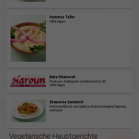
Hummus Teller
100% Vegan
Baba Ghanoush
Püree aus Auberginen und Sesammus (K)
100% Vegan
Shawarma Sandwich
Hähnchenfleisch vom Spieß im Brot,verschiedene Toppings
und Salat
Vegetarische Hauptgerichte