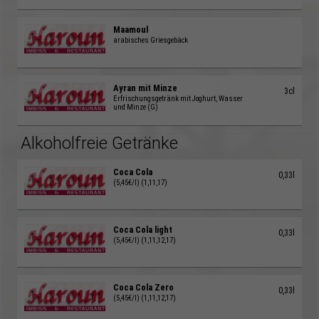
Maamoul
arabisches Griesgebäck
Ayran mit Minze
3cl
Erfrischungsgetränk mit Joghurt, Wasser
und Minze (G)
Alkoholfreie Getränke
Coca Cola
0,33l
(5,45€/l) (1,11,17)
Coca Cola light
0,33l
(5,45€/l) (1,11,12,17)
Coca Cola Zero
0,33l
(5,45€/l) (1,11,12,17)