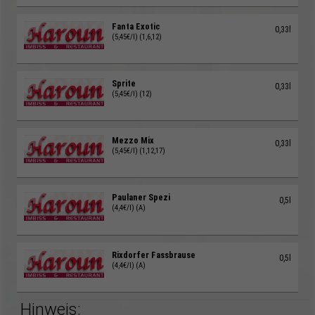
Fanta Exotic
0,33l
(5,45€/l) (1,6,12)
Sprite
0,33l
(5,45€/l) (12)
Mezzo Mix
0,33l
(5,45€/l) (1,12,17)
Paulaner Spezi
0,5l
(4,4€/l) (A)
Rixdorfer Fassbrause
0,5l
(4,4€/l) (A)
Hinweis: