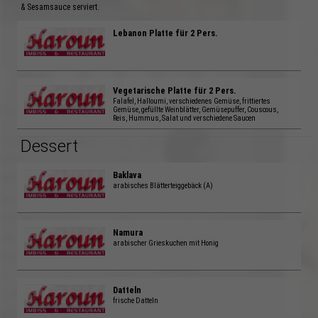
& Sesamsauce serviert.
Lebanon Platte für 2 Pers.
Vegetarische Platte für 2 Pers.
Falafel, Halloumi, verschiedenes Gemüse, frittiertes
Gemüse, gefüllte Weinblätter, Gemüsepuffer, Couscous,
Reis, Hummus, Salat und verschiedene Saucen
Dessert
Baklava
arabisches Blätterteiggebäck (A)
Namura
arabischer Grieskuchen mit Honig
Datteln
frische Datteln