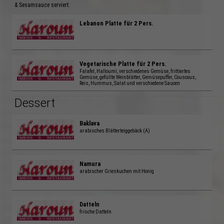
& Sesamsauce serviert.
Lebanon Platte für 2 Pers.
Vegetarische Platte für 2 Pers.
Falafel, Halloumi, verschiedenes Gemüse, frittiertes
Gemüse, gefüllte Weinblätter, Gemüsepuffer, Couscous,
Reis, Hummus, Salat und verschiedene Saucen
Dessert
Baklava
arabisches Blätterteiggebäck (A)
Namura
arabischer Grieskuchen mit Honig
Datteln
frische Datteln