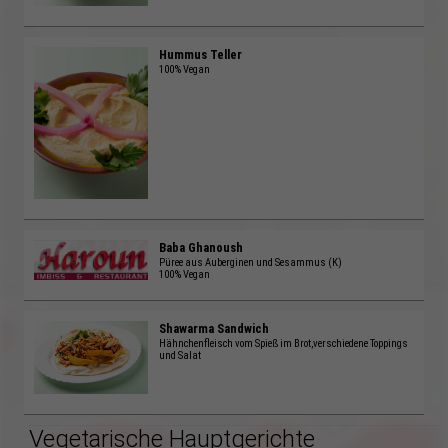
Hummus Teller
100% Vegan
Baba Ghanoush
Püree aus Auberginen und Sesammus (K)
100% Vegan
Shawarma Sandwich
Hähnchenfleisch vom Spieß im Brot,verschiedene Toppings
und Salat
Vegetarische Hauptgerichte