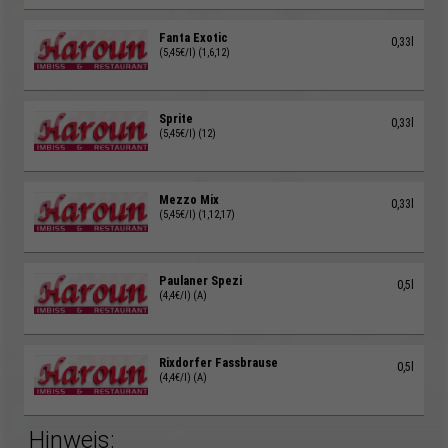
Fanta Exotic
0,33l
(5,45€/l) (1,6,12)
Sprite
0,33l
(5,45€/l) (12)
Mezzo Mix
0,33l
(5,45€/l) (1,12,17)
Paulaner Spezi
0,5l
(4,4€/l) (A)
Rixdorfer Fassbrause
0,5l
(4,4€/l) (A)
Hinweis: