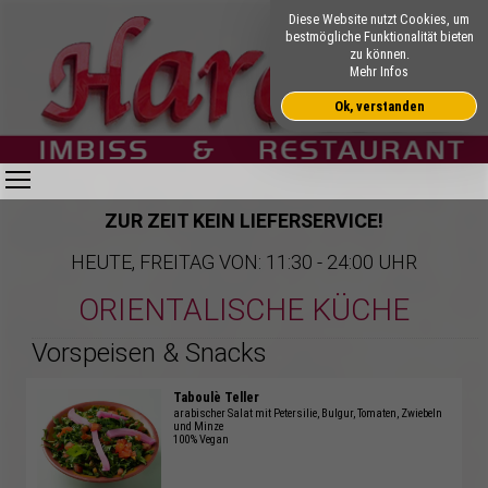
Diese Website nutzt Cookies, um
bestmögliche Funktionalität bieten
zu können.
Mehr Infos
Ok, verstanden
Toggle main menu visibility
ZUR ZEIT KEIN LIEFERSERVICE!
HEUTE, FREITAG VON: 11:30 - 24:00 UHR
ORIENTALISCHE KÜCHE
Vorspeisen & Snacks
Taboulè Teller
arabischer Salat mit Petersilie, Bulgur, Tomaten, Zwiebeln
und Minze
100% Vegan