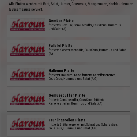
Alle Platten werden mit Brot, Salat, Humus, Couscous, Mangosauce, Knoblauchsauce
& Sesamsauce serviert.
Gemüse Platte
frittiertes Gemüse, Gemüsepuffer, CousCous, Hummus
und Salat (A)
Fallafel Platte
frittierte Kichererbsenbälle, CousCous, Hummus und Salat
(A)
Halloumi Platte
frittierter Halloumi Käse, frittierte Kartoffelscheiben,
CousCous, Hummus und Salat (A,G)
Gemüsepuffer Platte
frittierte Gemüsepuffer, CousCous, frittierte
Kartoffelstreifen, Hummus und Salat (A)
Frühlingsrollen Platte
frittierte Blätterteigrollen mit Spinat und Schafskäse,
CousCous, Hummus und Salat (A,G)