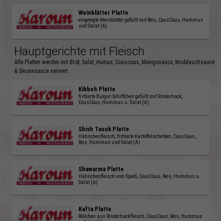
Weinblätter Platte
eingelegte Weinblätter gefüllt mit Reis, CousCous, Hummus
und Salat (A)
Hauptgerichte mit Fleisch
Alle Platten werden mit Brot, Salat, Humus, Couscous, Mangosauce, Knoblauchsauce
& Sesamsauce serviert.
Kibbeh Platte
frittierte Bulgur-Schiffchen gefüllt mit Rinderhack,
CousCous, Hummus u. Salat (A)
Shish Taouk Platte
Hähnchenfleisch, frittierte Kartoffelscheiben, CousCous,
Reis, Hummus und Salat (A)
Shawarma Platte
Hähnchenfleisch vom Spieß, CousCous, Reis, Hummus u.
Salat (A)
Kafta Platte
Röllchen aus Rinderhackfleisch, CousCous, Reis, Hummus