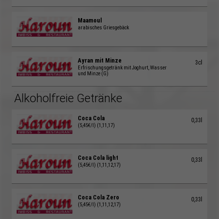
Maamoul
arabisches Griesgebäck
Ayran mit Minze
3cl
Erfrischungsgetränk mit Joghurt, Wasser
und Minze (G)
Alkoholfreie Getränke
Coca Cola
0,33l
(5,45€/l) (1,11,17)
Coca Cola light
0,33l
(5,45€/l) (1,11,12,17)
Coca Cola Zero
0,33l
(5,45€/l) (1,11,12,17)